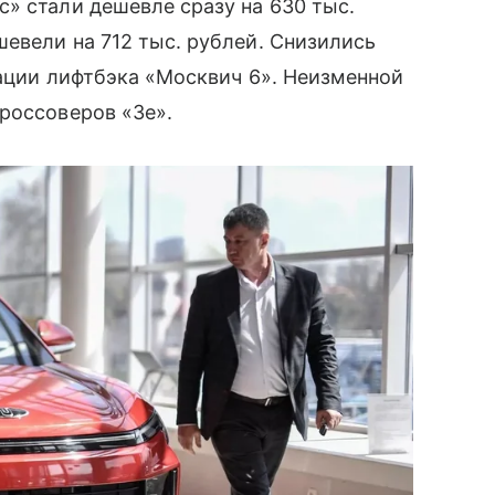
» стали дешевле сразу на 630 тыс.
евели на 712 тыс. рублей. Снизились
кации лифтбэка «Москвич 6». Неизменной
россоверов «3е».