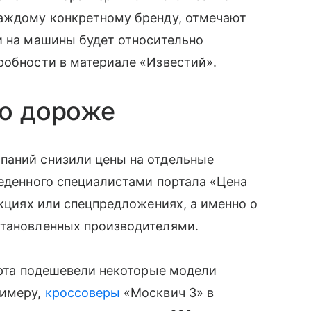
каждому конкретному бренду, отмечают
и на машины будет относительно
робности в материале «Известий».
то дороже
паний снизили цены на отдельные
веденного специалистами портала «Цена
акциях или спецпредложениях, а именно о
становленных производителями.
марта подешевели некоторые модели
римеру,
кроссоверы
«Москвич 3» в