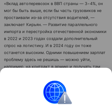
«Вклад автоперевозок в ВВП страны — 3−4%, он
мог бы быть выше, если бы часть грузовиков не
простаивали из-за отсутствия водителей, —
заключает Кирьян. — Развитие параллельного
импорта и перестройка отечественной экономики
в 2022 и 2023 годах создали дополнительный
спрос на логистику. И в 2024 году он тоже
останется высоким. Одними повышением зарплат
проблему здесь не решишь — можно уйти,
например, на контракт в армию и получать там
еще больше денег за вождение точно такого же
грузовика. Надо что-то придумывать».
Александр Дуэль
Грузовики
Российские