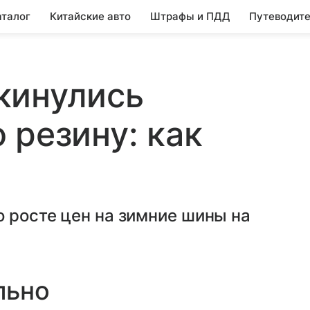
аталог
Китайские авто
Штрафы и ПДД
Путеводите
кинулись
 резину: как
 росте цен на зимние шины на
льно