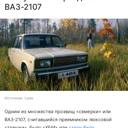
ВАЗ-2107
Источник:
Lada
Одним из множества прозвищ «семерки» или
ВАЗ-2107, считавшийся преемником люксовой
«трешки», было «ХБМ» или
«хочу быть