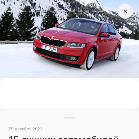
29 декабря 2021
15 лучших автомобилей
с пробегом в 2021 году
Авто Mail.ru проанализировал 43 тысячи
отзывов читателей и выбрал полтора десятка
моделей подержанных машин с самыми
высокими оценками потребительских
качеств
Статистика
Подержанные
Рынок
НГ2022
Поделиться
29 декабря 2021