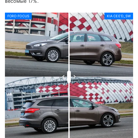
весомые 17%.
FORD FOCUS
KIA CEE’D_SW