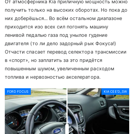
От атмосферника Kia приличную мощность можно
получить только на высоких оборотах. Но пока до
них доберёшься... Во всём остальном диапазоне
приходится изо всех сил погонять машину
ленивой педалью газа под унылое гудение
двигателя (то ли дело задорный рык Фокуса!)
Отчасти спасает перевод селектора трансмиссии
в «спорт», но заплатить за это придётся
повышенным шумом, увеличенным расходом
топлива и нервозностью акселератора.
FORD FOCUS
KIA CEE’D_SW