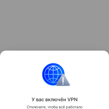
Цены
Российские
Рынок
У вас включ
ён
V
P
N
Отключите, чтобы всё работало