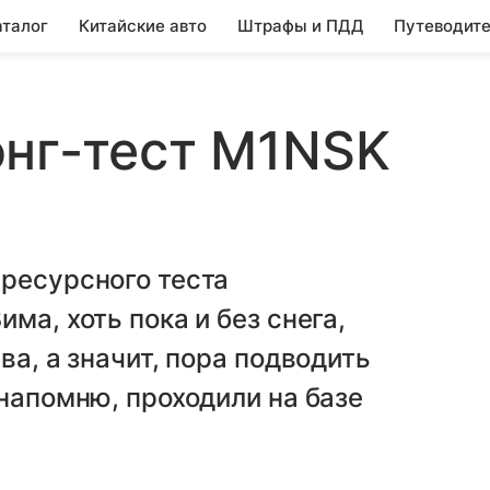
аталог
Китайские авто
Штрафы и ПДД
Путеводите
онг-тест M1NSK
ресурсного теста
ма, хоть пока и без снега,
ва, а значит, пора подводить
 напомню, проходили на базе