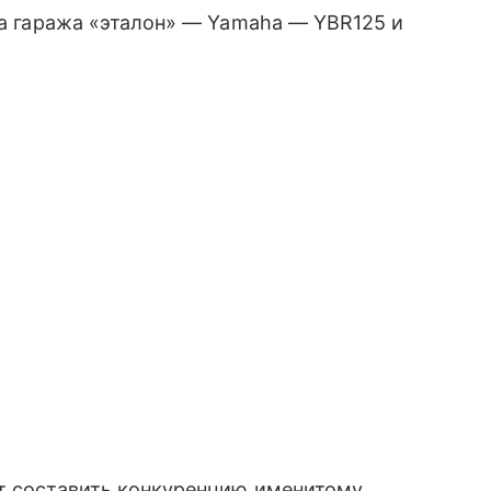
гла гаража «эталон» — Yamaha — YBR125 и
ет составить конкуренцию именитому