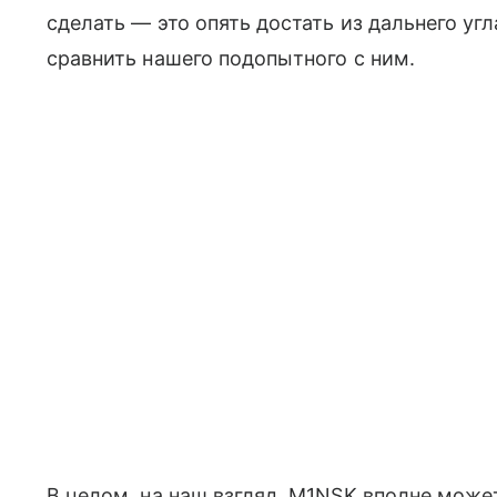
сделать — это опять достать из дальнего у
сравнить нашего подопытного с ним.
В целом, на наш взгляд, M1NSK вполне мож