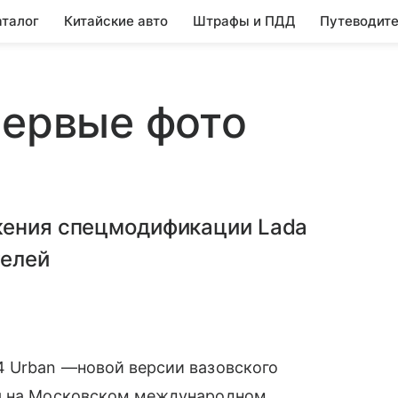
аталог
Китайские авто
Штрафы и ПДД
Путеводите
первые фото
жения спецмодификации Lada
телей
4 Urban —новой версии вазовского
ся на Московском международном