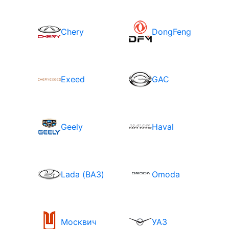
Chery
DongFeng
Exeed
GAC
Geely
Haval
Lada (ВАЗ)
Omoda
Москвич
УАЗ