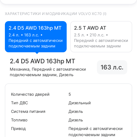
ХАРАКТЕРИСТИКИ И МОДИФИКАЦИИ VOLVO XC70 (I)
2.4 D5 AWD 163hp MT
2.5 T AWD AT
2.4 л. • 163 л.с. •
2.5 л. • 210 л.с. •
Передний с автоматически
Передний с автоматически
подключаемым задним
подключаемым задним
2.4 D5 AWD 163hp MT
163 л.с.
Механика
, Передний с автоматически
подключаемым задним
, Дизель
Количество дверей
5
Tип ДВС
Дизельный
Система питания
Дизель
Топливо
Дизель
Привод
Передний с автоматически
подключаемым задним