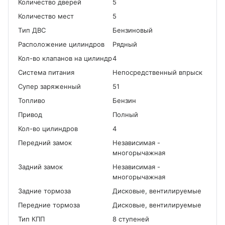
Количество дверей
5
Количество мест
5
Tип ДВС
Бензиновый
Расположение цилиндров
Рядный
Кол-во клапанов на цилиндр
4
Система питания
Непосредственный впрыск
Cупер заряженный
51
Топливо
Бензин
Привод
Полный
Кол-во цилиндров
4
Передний замок
Независимая -
многорычажная
Задний замок
Независимая -
многорычажная
Задние тормоза
Дисковые, вентилируемые
Передние тормоза
Дисковые, вентилируемые
Тип КПП
8 ступеней