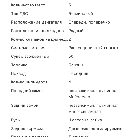
Количество мест
5
Tип ДВС
Бензиновый
Расположение двигателя
Спереди, поперечно
Расположение цилиндров
Рядный
Кол-во клапанов на цилиндр
2
Система питания
Распределенный впрыск
Cупер заряженный
50
Топливо
Бензин
Привод
Передний
Кол-во цилиндров
4
Передний замок
независимая, пружинная,
McPherson
Задний замок
независимая, пружинная,
многорычажная
Руль
Шестерня-рейка
Задние тормоза
Дисковые, вентилируемые