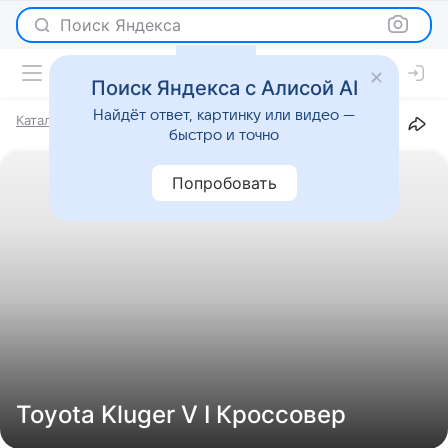
Поиск Яндекса
Поиск Яндекса с Алисой AI
Найдёт ответ, картинку или видео —
Каталог
Марки
Toyota
Kluger V
I
Кроссовер
быстро и точно
Попробовать
Toyota Kluger V I Кроссовер