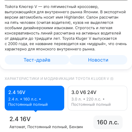
Тойота Клюгер V — это пятиместный кроссовер,
выпускающийся для внутреннего рынка Японии. В экспортной
версии автомобиль носит имя Highlander. Салон рассчитан
на пять человек (считая водителя), кузов не выделяется
особыми дизайнерскими изысками. Строгость и легкая
консервативность линий рассчитана на активных водителей
от двадцати до тридцати лет. Toyota Kluger V выпускается
с 2000 года, ее название переводится как «мудрый», что очень
характерно для японского внутреннего рынка.
Тест-драйв
Новости
ХАРАКТЕРИСТИКИ И МОДИФИКАЦИИ TOYOTA KLUGER V (I)
2.4 16V
3.0 V6 24V
2.4 л. • 160 л.с. •
3.0 л. • 220 л.с. •
Постоянный полный
Постоянный полный
2.4 16V
160 л.с.
Автомат
, Постоянный полный
, Бензин