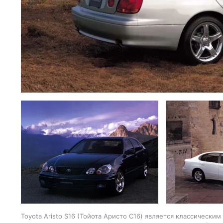
Toyota Aristo S16 (Тойота Аристо С16) является классичес