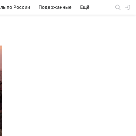
ль по России
Подержанные
Ещё