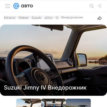
Каталог
Марки
Suzuki
Jimny
IV
Внедорожник
Suzuki Jimny IV Внедорожник