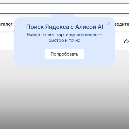
аталог
Китайские авто
Штрафы и ПДД
Путеводите
Поиск Яндекса с Алисой AI
Найдёт ответ, картинку или видео —
быстро и точно
Попробовать