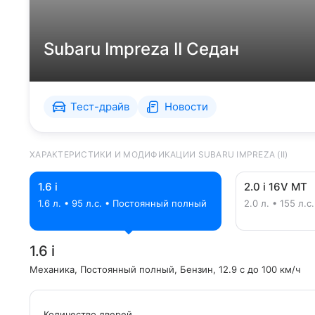
Subaru Impreza II Седан
Тест-драйв
Новости
ХАРАКТЕРИСТИКИ И МОДИФИКАЦИИ SUBARU IMPREZA (II)
1.6 i
2.0 i 16V MT
1.6 л. • 95 л.с. • Постоянный полный
2.0 л. • 155 л
1.6 i
Механика
, Постоянный полный
, Бензин
, 12.9 с до 100 км/ч
Количество дверей