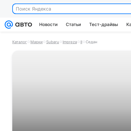
Поиск Яндекса
Новости
Статьи
Тест-драйвы
К
Каталог
Марки
Subaru
Impreza
II
Седан