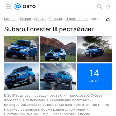
Каталог
Марки
Subaru
Forester
III рестайлинг
Фото
Subaru Forester III рестайлинг
14
фото
В 2010 году был проведен рестайлинг кроссовера Субару
Форестер 3-го поколения. Обновление практически
не затронуло дизайна. Исключение составляют только форма
и размер бамперов и форма радиаторной решетки.
В остальном внешний вид Subaru Forester III после