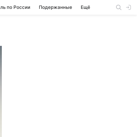
ль по России
Подержанные
Ещё