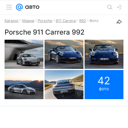
Каталог
Марки
Porsche
911 Carrera
992
Фото
Porsche 911 Carrera 992
42
фото