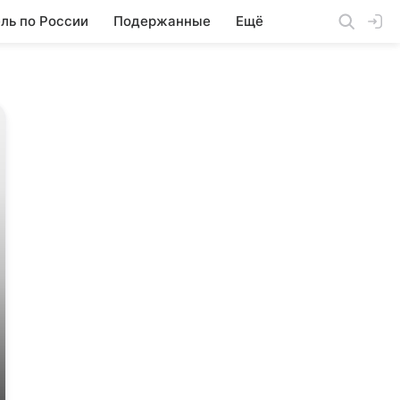
ль по России
Подержанные
Ещё