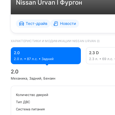
Nissan Urvan I Фургон
Тест-драйв
Новости
ХАРАКТЕРИСТИКИ И МОДИФИКАЦИИ NISSAN URVAN (I)
2.0
2.3 D
2.0 л. • 87 л.с. • Задний
2.3 л. • 69 л.с.
2.0
Механика
, Задний
, Бензин
Количество дверей
Tип ДВС
Система питания