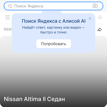
Поиск Яндекса
Поиск Яндекса с Алисой AI
Найдёт ответ, картинку или видео —
Каталог
Марки
Nissan
Altima
II
Седан
быстро и точно
Попробовать
Nissan Altima II Седан