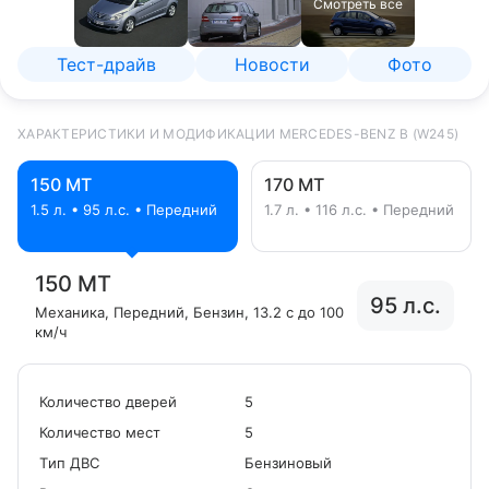
Смотреть все
Тест-драйв
Новости
Фото
ХАРАКТЕРИСТИКИ И МОДИФИКАЦИИ MERCEDES-BENZ B (W245)
150 MT
170 MT
1.5 л. • 95 л.с. • Передний
1.7 л. • 116 л.с. • Передний
150 MT
95 л.с.
Механика
, Передний
, Бензин
, 13.2 с до 100
км/ч
Количество дверей
5
Количество мест
5
Tип ДВС
Бензиновый