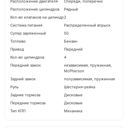
Расположение двигателя
Спереди, поперечно
Расположение цилиндров
Рядный
Кол-во клапанов на цилиндр
2
Система питания
Распределенный впрыск
Cупер заряженный
50
Топливо
Бензин
Привод
Передний
Кол-во цилиндров
4
Передний замок
независимая, пружинная,
McPherson
Задний замок
полузависимая, пружинная
Руль
Шестерня-рейка
Задние тормоза
Дисковые
Передние тормоза
Дисковые
Тип КПП
Механика