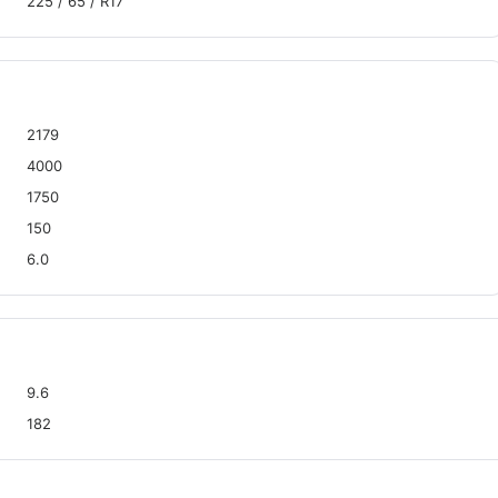
225 / 65 / R17
2179
4000
1750
150
6.0
9.6
182