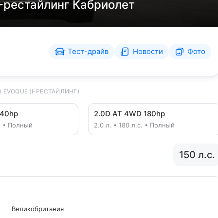
I-рестайлинг Кабриолет
Тест-драйв
Новости
Фото
EVOQUE (I-РЕСТАЙЛИНГ)
240hp
2.0D AT 4WD 180hp
с. • Полный
2.0 л. • 180 л.с. • Полный
150 л.с.
Великобритания