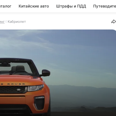
аталог
Китайские авто
Штрафы и ПДД
Путеводите
инг
Кабриолет