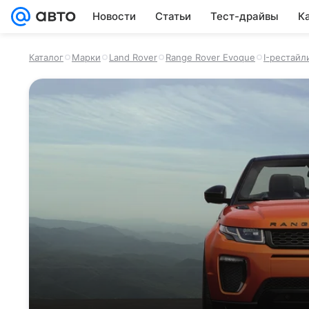
Новости
Статьи
Тест-драйвы
К
Каталог
Марки
Land Rover
Range Rover Evoque
I-рестайл