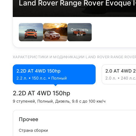
Land Rover Range Rover Evoque 
Смотреть
все
ХАРАКТЕРИСТИКИ И МОДИФИКАЦИИ LAND ROVER RANGE ROVER 
2.2D AT 4WD 150hp
2.0 AT 4WD 
2.2 л. • 150 л.с. • Полный
2.0 л. • 240 л.
2.2D AT 4WD 150hp
9 ступеней
, Полный
, Дизель
, 9.6 с до 100 км/ч
Прочее
Страна сборки