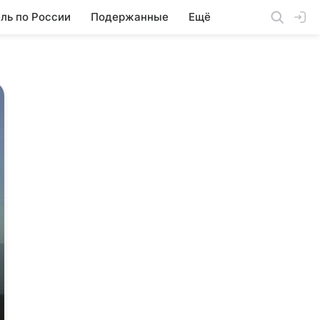
ль по России
Подержанные
Ещё