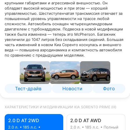
крупными габаритами и агрессивной внешностью. Он
обладает высокой мощностью и при этом — хорошей
управляемостью. Шестиступенчатая трансмиссия отвечает за
повышенный уровень управляемости на трассе любой
сложности. Автомобиль оснащен четырехцилиндровым
двигателем с турбонаддувом. Подвеска в новой модификации
также была изменена — теперь это McPherson. Багажник
увеличили до 1047 литров без складывания сидений. Большая
часть изменений в новом Киа Соренто коснулась и внешнего
вида — повышена аэродинамика и компактность автомобиля
по сравнению с предыдущими моделями.
Смотреть все
Тест-драйв
Новости
Фото
ХАРАКТЕРИСТИКИ И МОДИФИКАЦИИ KIA SORENTO PRIME (III)
2.0 D AT 2WD
2.0 D AT AWD
2.0 л. • 185 л.с. •
2.0 л. • 185 л.с. • Полный