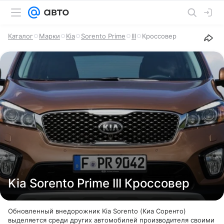
Каталог
Марки
Kia
Sorento Prime
III
Кроссовер
Kia Sorento Prime III Кроссовер
Обновленный внедорожник Kia Sorento (Киа Соренто)
выделяется среди других автомобилей производителя своими