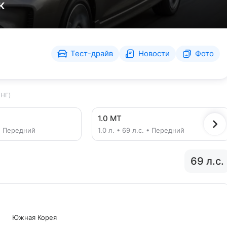
к
Тест-драйв
Новости
Фото
НГ)
1.0 MT
. • Передний
1.0 л. • 69 л.с. • Передний
69 л.с.
Южная Корея