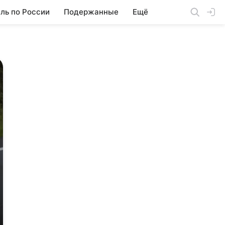
ль по России
Подержанные
Ещё