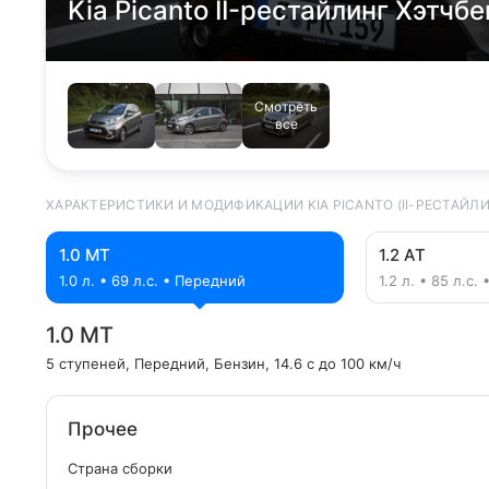
Kia Picanto II-рестайлинг Хэтчбе
Смотреть
все
ХАРАКТЕРИСТИКИ И МОДИФИКАЦИИ KIA PICANTO (II-РЕСТАЙЛИ
1.0 MT
1.2 AT
1.0 л. • 69 л.с. • Передний
1.2 л. • 85 л.с
1.0 MT
5 ступеней
, Передний
, Бензин
, 14.6 с до 100 км/ч
Прочее
Страна сборки