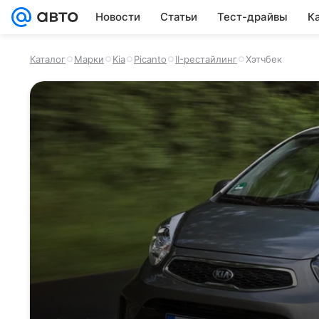
Новости
Статьи
Тест-драйвы
К
Каталог
Марки
Kia
Picanto
II-рестайлинг
Хэтчбек