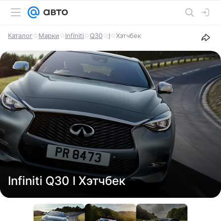
Каталог
Марки
Infiniti
Q30
I
Хэтчбек
Infiniti Q30 I Хэтчбек