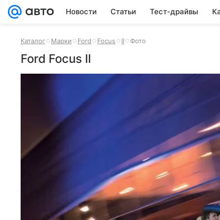
Новости
Статьи
Тест-драйвы
К
Каталог
Марки
Ford
Focus
II
Фото
Ford Focus II