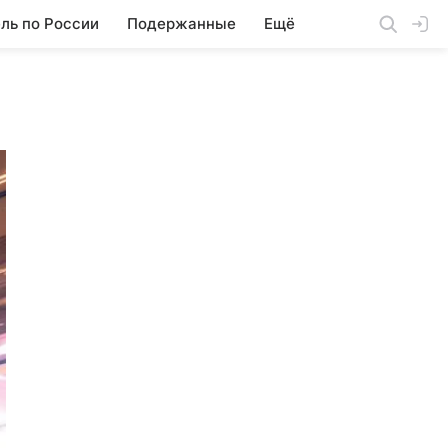
ль по России
Подержанные
Ещё