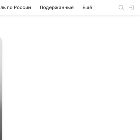
ль по России
Подержанные
Ещё