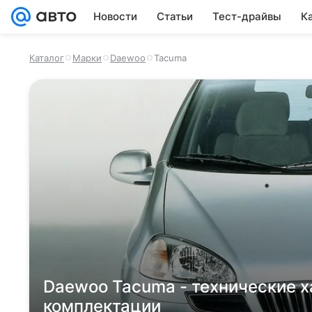
Новости
Статьи
Тест-драйвы
К
Каталог
Марки
Daewoo
Tacuma
Daewoo Tacuma - технические х
комплектации