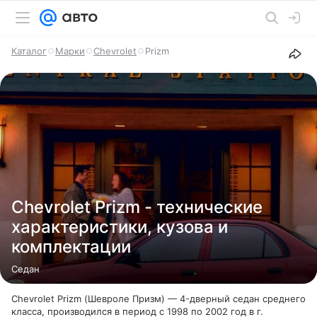
Каталог
Марки
Chevrolet
Prizm
Chevrolet Prizm - технические
характеристики, кузова и
комплектации
Седан
Chevrolet Prizm (Шевроле Призм) — 4-дверный седан среднего
класса, производился в период с 1998 по 2002 год в г.