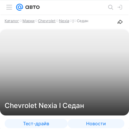
Каталог
Марки
Chevrolet
Nexia
I
Седан
Chevrolet Nexia I Седан
Тест-драйв
Новости