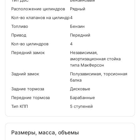
Tип ДВС
Бензиновый
Расположение цилиндров
Рядный
Кол-во клапанов на цилиндр
4
Топливо
Бензин
Привод
Передний
Кол-во цилиндров
4
Передний замок
Независимая,
амортизационная стойка
типа МакФерсон
Задний замок
Полузависимая, торсионная
балка
Задние тормоза
Дисковые
Передние тормоза
Барабанные
Тип КПП
5 ступеней
Размеры, масса, объемы