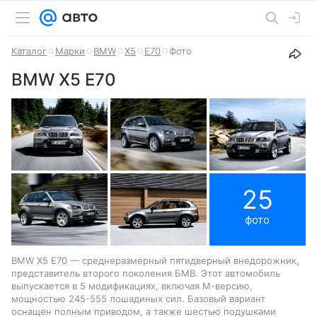
Каталог
Марки
BMW
X5
E70
Фото
BMW X5 E70
25
фото
BMW X5 E70 — среднеразмерный пятидверный внедорожник,
представитель второго поколения БМВ. Этот автомобиль
выпускается в 5 модификациях, включая М-версию,
мощностью 245-555 лошадиных сил. Базовый вариант
оснащен полным приводом, а также шестью подушками