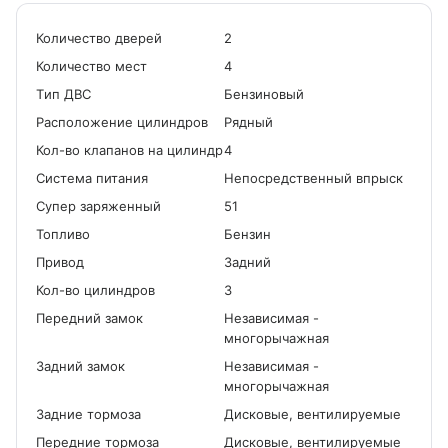
Количество дверей
2
Количество мест
4
Tип ДВС
Бензиновый
Расположение цилиндров
Рядный
Кол-во клапанов на цилиндр
4
Система питания
Непосредственный впрыск
Cупер заряженный
51
Топливо
Бензин
Привод
Задний
Кол-во цилиндров
3
Передний замок
Независимая -
многорычажная
Задний замок
Независимая -
многорычажная
Задние тормоза
Дисковые, вентилируемые
Передние тормоза
Дисковые, вентилируемые