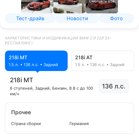
Смотреть все
Тест-драйв
Новости
Фото
ХАРАКТЕРИСТИКИ И МОДИФИКАЦИИ BMW 2 (F22/F23-
РЕСТАЙЛИНГ)
218i MT
218i AT
1.5 л. • 136 л.с. • Задний
1.5 л. • 136 л.с. • Задний
218i MT
136 л.с.
6 ступеней
, Задний
, Бензин
, 8.8 с до 100
км/ч
Прочее
Страна сборки
Германия