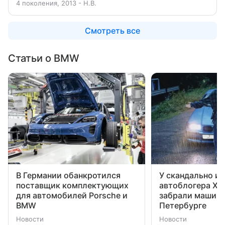
4 поколения, 2013 - Н.В.
Смотреть все
Статьи о BMW
В Германии обанкротился
У скандально и
поставщик комплектующих
автоблогера Ха
для автомобилей Porsche и
забрали машину
BMW
Петербурге
Новости
Новости