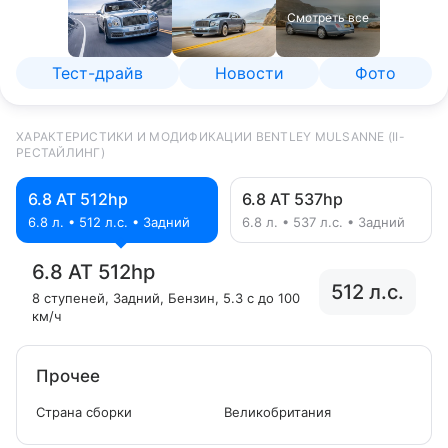
Смотреть все
Тест-драйв
Новости
Фото
ХАРАКТЕРИСТИКИ И МОДИФИКАЦИИ BENTLEY MULSANNE (II-
РЕСТАЙЛИНГ)
6.8 AT 512hp
6.8 AT 537hp
6.8 л. • 512 л.с. • Задний
6.8 л. • 537 л.с. • Задний
6.8 AT 512hp
512 л.с.
8 ступеней
, Задний
, Бензин
, 5.3 с до 100
км/ч
Прочее
Страна сборки
Великобритания