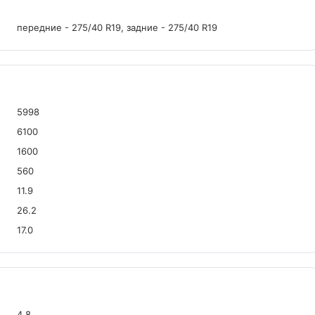
передние - 275/40 R19, задние - 275/40 R19
5998
6100
1600
560
11.9
26.2
17.0
4.8