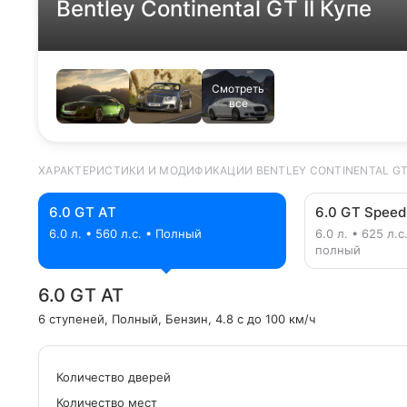
Bentley Continental GT II Купе
Смотреть
все
ХАРАКТЕРИСТИКИ И МОДИФИКАЦИИ BENTLEY CONTINENTAL GT (
6.0 GT AT
6.0 GT Speed
6.0 л. • 560 л.с. • Полный
6.0 л. • 625 л.
полный
6.0 GT AT
6 ступеней
, Полный
, Бензин
, 4.8 с до 100 км/ч
Количество дверей
Количество мест