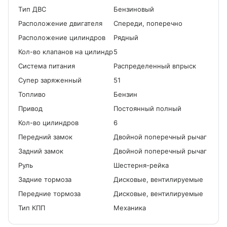
Tип ДВС
Бензиновый
Расположение двигателя
Спереди, поперечно
Расположение цилиндров
Рядный
Кол-во клапанов на цилиндр
5
Система питания
Распределенный впрыск
Cупер заряженный
51
Топливо
Бензин
Привод
Постоянный полный
Кол-во цилиндров
6
Передний замок
Двойной поперечный рычаг
Задний замок
Двойной поперечный рычаг
Руль
Шестерня-рейка
Задние тормоза
Дисковые, вентилируемые
Передние тормоза
Дисковые, вентилируемые
Тип КПП
Механика