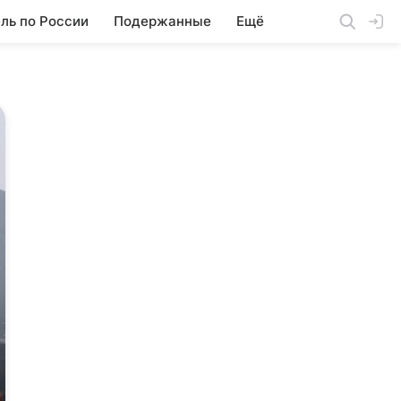
ль по России
Подержанные
Ещё