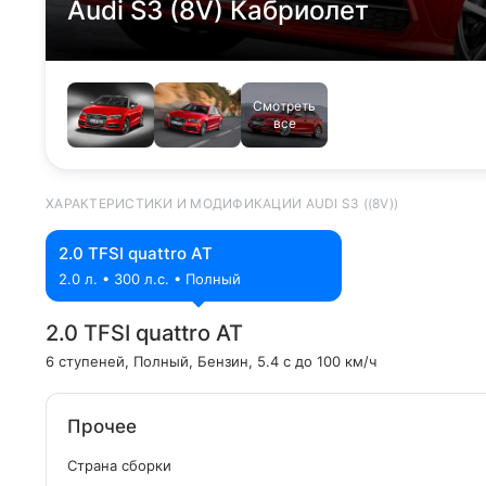
Audi S3 (8V) Кабриолет
Смотреть
все
ХАРАКТЕРИСТИКИ И МОДИФИКАЦИИ AUDI S3 ((8V))
2.0 TFSI quattro AT
2.0 л. • 300 л.с. • Полный
2.0 TFSI quattro AT
6 ступеней
, Полный
, Бензин
, 5.4 с до 100 км/ч
Прочее
Страна сборки