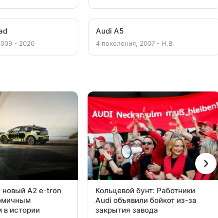
oad
Audi A5
2009 - 2020
4 поколения, 2007 - Н.В.
 новый A2 e-tron
Кольцевой бунт: Работники
омичным
Audi объявили бойкот из-за
 в истории
закрытия завода