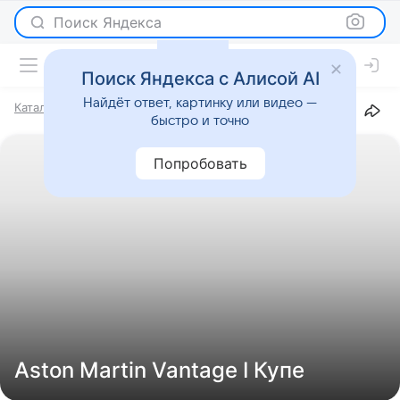
Поиск Яндекса
Поиск Яндекса с Алисой AI
Найдёт ответ, картинку или видео —
Каталог
Марки
Aston Martin
Vantage
I
Купе
быстро и точно
Попробовать
Aston Martin Vantage I Купе