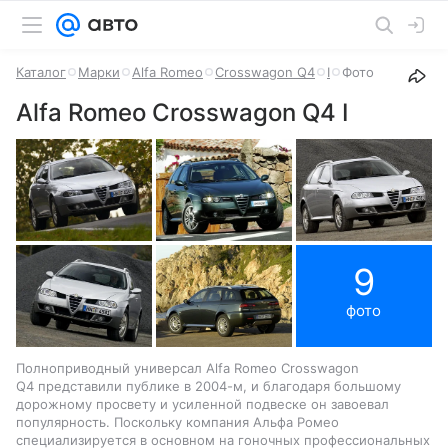
Каталог
Марки
Alfa Romeo
Crosswagon Q4
I
Фото
Alfa Romeo Crosswagon Q4 I
9
фото
Полноприводный универсал Alfa Romeo Crosswagon
Q4 представили публике в 2004-м, и благодаря большому
дорожному просвету и усиленной подвеске он завоевал
популярность. Поскольку компания Альфа Ромео
специализируется в основном на гоночных профессиональных