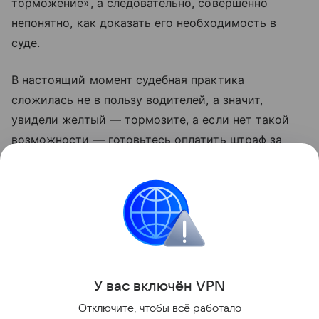
торможение», а следовательно, совершенно
непонятно, как доказать его необходимость в
суде.
В настоящий момент судебная практика
сложилась не в пользу водителей, а значит,
увидели желтый — тормозите, а если нет такой
возможности — готовьтесь оплатить штраф за
проезд на запрещающий сигнал светофора.
Желтый равно красный.
Константин Васильев
Штрафы
ПДД
Судебные дела
Законодате
У вас включ
ён
V
P
N
Поделиться
Отключите, чтобы всё работало