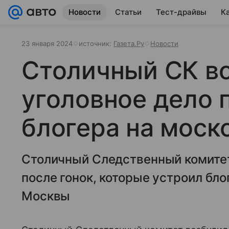
Новости
Статьи
Тест-драйвы
К
23 января 2024
источник:
Газета.Ру
Новости
Столичный СК в
уголовное дело 
блогера на моск
Столичный Следственный комитет
после гонок, которые устроил бл
Москвы