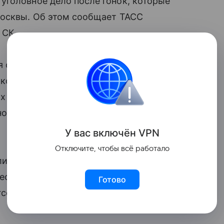
уголовное дело после гонок, которые
Москвы. Об этом сообщает ТАСС
 СК.
о том, что на одном из каналов
 которой зафиксирована группа лиц,
х в нарушение правил дорожного
ному факту возбуждено уголовное
У вас включ
ён
V
P
N
Отключите, чтобы всё работало
и ТАСС, что Госавтоинспекция Москвы
ео. Судя по кадрам, нарушители
Готово
cedes-Benz белого цвета.