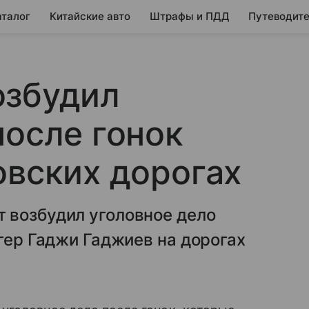
аталог
Китайские авто
Штрафы и ПДД
Путеводите
озбудил
после гонок
овских дорогах
 возбудил уголовное дело
огер Гаджи Гаджиев на дорогах