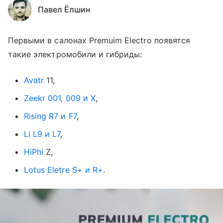
Павел Ёлшин
Первыми в салонах Premuim Electro появятся
такие электромобили и гибриды:
Avatr
11,
Zeekr 001, 009 и X
,
Rising R7 и F7
,
Li L9 и L7
,
HiPhi
Z,
Lotus Eletre S+ и R+
.