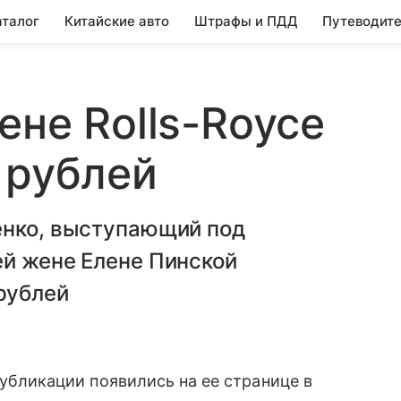
аталог
Китайские авто
Штрафы и ПДД
Путеводите
ене Rolls-Royce
 рублей
енко, выступающий под
ей жене Елене Пинской
рублей
бликации появились на ее странице в