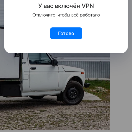
У вас включ
ён
V
P
N
Отключите, чтобы всё работало
Готово