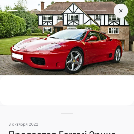
3 октября 2022
Продается Ferrari Эрика
Клэптона
77-летний Эрик Клэптон в разное время
становился владельцем множества Ferrari,
сейчас принадлежавшее ему купе 360
Modena могут купить все желающие, и цена
пока умеренная
Лайфстайл
Звезды
Поделиться
3 октября 2022