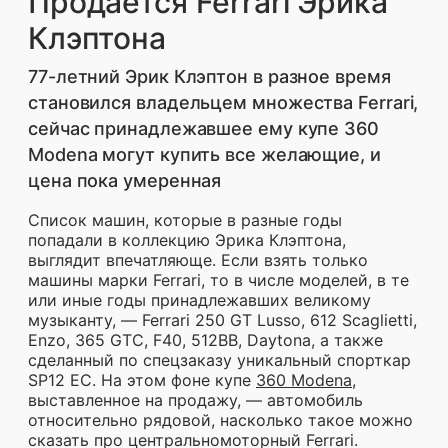
Продается Ferrari Эрика
Клэптона
77-летний Эрик Клэптон в разное время
становился владельцем множества Ferrari,
сейчас принадлежавшее ему купе 360
Modena могут купить все желающие, и
цена пока умеренная
Список машин, которые в разные годы
попадали в коллекцию Эрика Клэптона,
выглядит впечатляюще. Если взять только
машины марки Ferrari, то в числе моделей, в те
или иные годы принадлежавших великому
музыканту, — Ferrari 250 GT Lusso, 612 Scaglietti,
Enzo, 365 GTC, F40, 512BB, Daytona, а также
сделанный по спецзаказу уникальный спорткар
SP12 EC. На этом фоне купе
360 Modena
,
выставленное на продажу, — автомобиль
относительно рядовой, насколько такое можно
сказать про центральномоторный Ferrari.