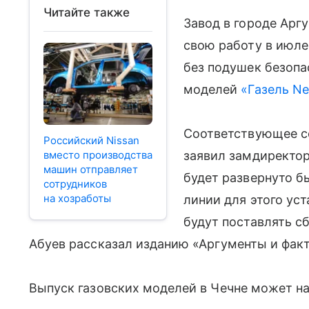
Читайте также
Завод в городе Арг
свою работу в июл
без подушек безопа
моделей
«Газель Ne
Соответствующее с
Российский Nissan
вместо производства
заявил замдиректор
машин отправляет
будет развернуто бы
сотрудников
на хозработы
линии для этого ус
будут поставлять с
Абуев рассказал изданию «Аргументы и фак
Выпуск газовских моделей в Чечне может на