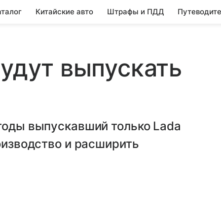
аталог
Китайские авто
Штрафы и ПДД
Путеводите
будут выпускать
 годы выпускавший только Lada
роизводство и расширить