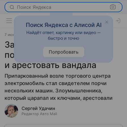
Поиск Яндекса
Поиск Яндекса с Алисой AI
Найдёт ответ, картинку или видео —
7 июня 2022
Новости
быстро и точно
Записи с камер «Теслы»
Попробовать
помогли найти
и арестовать вандала
Припаркованный возле торгового центра
электромобиль стал свидетелем порчи
нескольких машин. Злоумышленника,
который царапал их ключами, арестовали
Сергей Удачин
Редактор Авто Mail