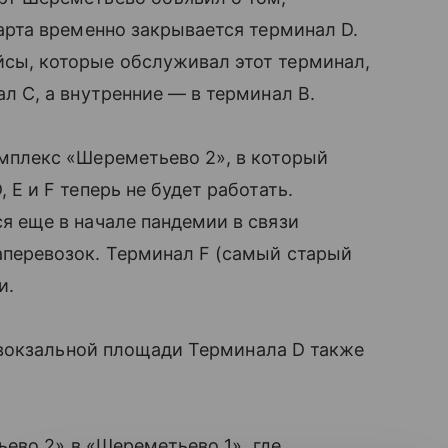
марта временно закрывается терминал D.
сы, которые обслуживал этот терминал,
л С, а внутренние — в терминал B.
мплекс «Шереметьево 2», в который
 E и F теперь не будет работать.
я еще в начале пандемии в связи
перевозок. Терминал F (самый старый
и.
вокзальной площади Терминала D также
ево 2» в «Шереметьево 1», где