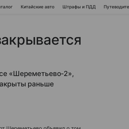
аталог
Китайские авто
Штрафы и ПДД
Путеводите
закрывается
все «Шереметьево-2»,
 закрыты раньше
рт Шереметьево объявил о том,