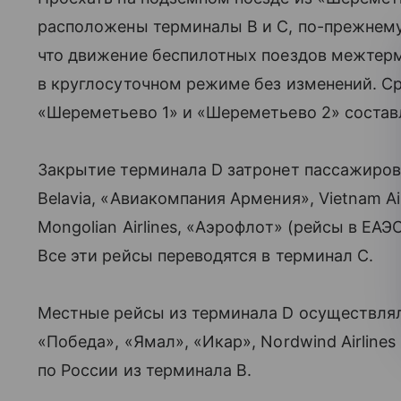
расположены терминалы B и C, по-прежнему
что движение беспилотных поездов межтер
в круглосуточном режиме без изменений. С
«Шереметьево 1» и «Шереметьево 2» состав
Закрытие терминала D затронет пассажиро
Belavia, «Авиакомпания Армения», Vietnam Airl
Mongolian Airlines, «Аэрофлот» (рейсы в ЕАЭС), 
Все эти рейсы переводятся в терминал С.
Местные рейсы из терминала D осуществлял
«Победа», «Ямал», «Икар», Nordwind Airlines
по России из терминала B.