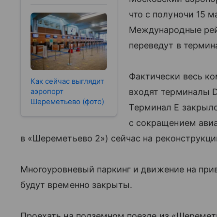
что с полуночи 15 
Международные рей
переведут в термина
Фактически весь ко
Как сейчас выглядит
аэропорт
входят терминалы D,
Шереметьево (фото)
Терминал Е закрылс
с сокращением авиа
в «Шереметьево 2») сейчас на реконструкци
Многоуровневый паркинг и движение на при
будут временно закрыты.
Проехать на подземном поезде из «Шереметь