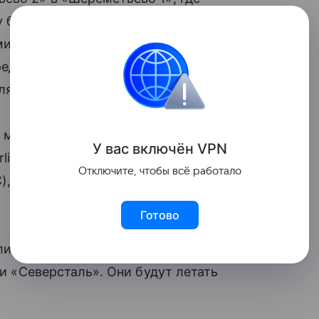
 будет можно. Сообщается,
минального перехода продолжится
реднее время в пути между станциями
ляет 3−4 минуты.
в международных рейсов авиакомпаний
У вас включ
ён
V
P
N
ines, Corendon Airlines, Korean Air, MIAT
Отключите, чтобы всё работало
Cham Wings Airlines, Air India, Air Serbia.
Готово
и авиакомпании «Аэрофлот», «Россия»,
 и «Северсталь». Они будут летать