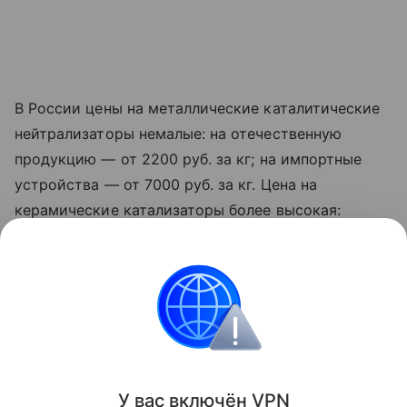
В России цены на металлические каталитические
нейтрализаторы немалые: на отечественную
продукцию — от 2200 руб. за кг; на импортные
устройства — от 7000 руб. за кг. Цена на
керамические катализаторы более высокая:
российские образцы — 3000 руб. за кг;
иностранные — до 67 000 руб. за кг. Сажевые
фильтры от дизельных грузовиков принимаются
по цене до 2500 руб. за кг.
Деньги
У вас включ
ён
V
P
N