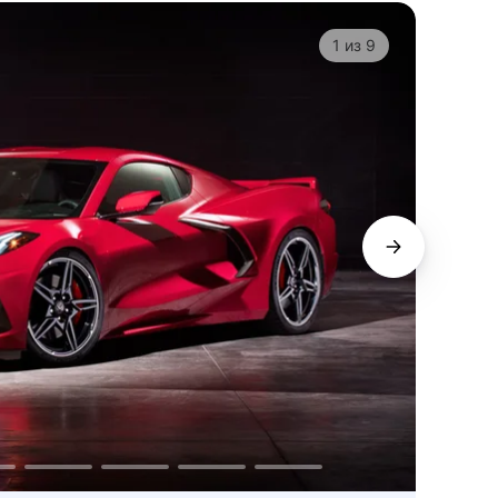
1
из
9