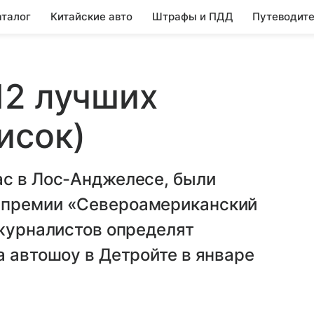
аталог
Китайские авто
Штрафы и ПДД
Путеводите
12 лучших
исок)
ас в Лос-Анджелесе, были
 премии «Североамериканский
 журналистов определят
а автошоу в Детройте в январе